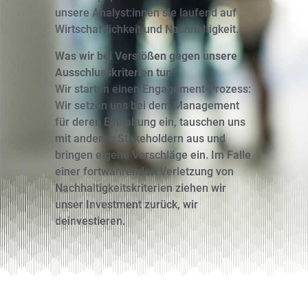
unsere Analyst:innen sie laufend auf
Wirtschaftlichkeit und Nachhaltigkeit.
Was wir bei Verstößen gegen unsere
Ausschlusskriterien tun?
Wir starten einen Engagement-Prozess:
Wir setzen uns bei dem Management
für deren Einhaltung ein, tauschen uns
mit anderen Stakeholdern aus und
bringen eigene Vorschläge ein. Im Falle
einer fortwährenden Verletzung von
Nachhaltigkeitskriterien ziehen wir
unser Investment zurück, wir
deinvestieren.