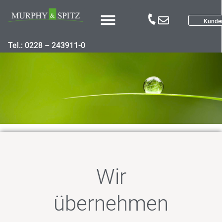
Kunde
Tel.: 0228 – 243911-0
Murphy&Spitz, Pionier des
Nachhaltigen Investments.
Seit 1999.
Wir
übernehmen