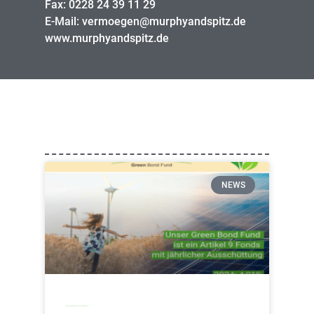
Fax: 0228 24 39 11 29
E-Mail: vermoegen@murphyandspitz.de
www.murphyandspitz.de
NEWS
Murphy&Spitz Green Bond Fund schüttet 4,23% aus