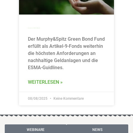
Murphy&Spitz Green Bond Fund: Artikel-9-Fonds erfüllt ESMA-Leitlinien
Der Murphy&Spitz Green Bond Fund
erfüllt als Artikel-9-Fonds weiterhin
die höchsten Anforderungen an
nachhaltige Geldanlagen und die
ESMA-Guidlines.
WEITERLESEN »
08/08/2025
Keine Kommentare
WEBINARE
NEWS