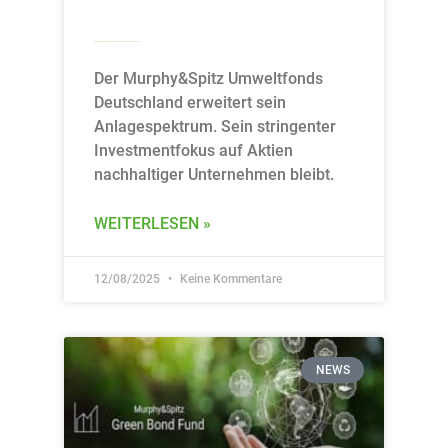
Murphy&Spitz Umweltfonds Deutschland kehrt zu seinen Wurzeln zurück
Der Murphy&Spitz Umweltfonds
Deutschland erweitert sein
Anlagespektrum. Sein stringenter
Investmentfokus auf Aktien
nachhaltiger Unternehmen bleibt.
WEITERLESEN »
12/08/2025
Keine Kommentare
NEWS