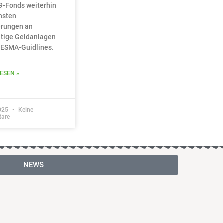
-9-Fonds weiterhin
hsten
erungen an
tige Geldanlagen
 ESMA-Guidlines.
ESEN »
025
Keine
are
NEWS