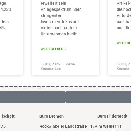
äge
erweitert sein
Artikel
 4,23%
Anlagespektrum. Sein
die höc
stringenter
Anford
r dem
Investmentfokus auf
nachhal
 4%.
Aktien nachhaltiger
und die
Unternehmen bleibt.
WEITERL
WEITERLESEN »
12/08/2025
Keine
08/08/2
Kommentare
Komment
llschaft
Büro Bremen
Büro Filderstadt
 75
Rockwinkeler Landstraße 117A
Im Weiher 11