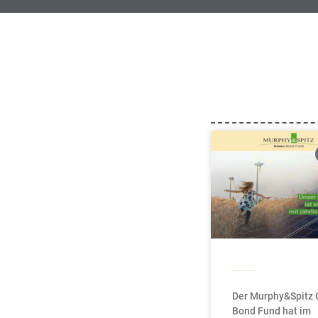
Murphy&Spitz Green Bond Fund schüttet 4,23% aus
Der Murphy&Spitz 
Bond Fund hat im