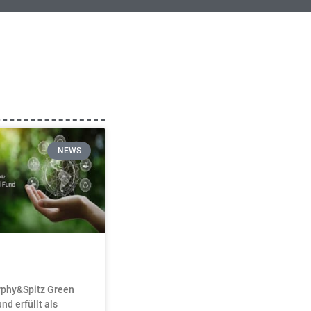
NEWS
rphy&Spitz Green
nd erfüllt als