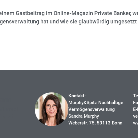
 einem Gastbeitrag im Online-Magazin Private Banker, 
ögensverwaltung hat und wie sie glaubwürdig umgesetzt
Kontakt:
Te
ann
Murphy&Spitz Nachhaltige
Fa
sit amet
Vermögensverwaltung
E-
ng elit
Sandra Murphy
v
Weberstr. 75, 53113 Bonn
ww