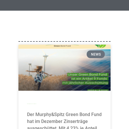
NEWS
Murphy&Spitz Green Bond Fund schüttet 4,23% aus
Der Murphy&Spitz Green Bond Fund
hat im Dezember Zinserträge
ausgeschüttet. Mit 4,23% je Anteil