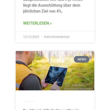
liegt die Ausschüttung über dem
jährlichen Ziel von 4%.
WEITERLESEN »
15/12/2025
Keine Kommentare
NEWS
Murphy&Spitz Umweltfonds Deutschland kehrt zu seinen Wurzeln zurück