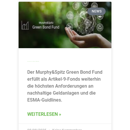
NEWS
Murphy&Spitz Green Bond Fund: Artikel-9-Fonds erfüllt ESMA-Leitlinien
Der Murphy&Spitz Green Bond Fund
erfüllt als Artikel-9-Fonds weiterhin
die höchsten Anforderungen an
nachhaltige Geldanlagen und die
ESMA-Guidlines.
WEITERLESEN »