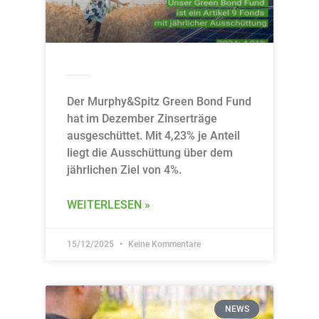
Murphy&Spitz Green Bond Fund schüttet 4,23% aus
Der Murphy&Spitz Green Bond Fund
hat im Dezember Zinserträge
ausgeschüttet. Mit 4,23% je Anteil
liegt die Ausschüttung über dem
jährlichen Ziel von 4%.
WEITERLESEN »
15/12/2025
Keine Kommentare
NEWS