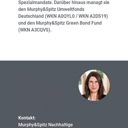
Spezialmandate. Darüber hinaus managt sie
den Murphy&Spitz Umweltfonds
Deutschland (WKN A0QYL0 / WKN A2DS19)
und den Murphy&Spitz Green Bond Fund
(WKN A3CQVS).
Max
Mustermann
Lorem ipsum dolor sit
amet consectetur
adipiscing elit dolor
Kontakt:
Murphy&Spitz Nachhaltige