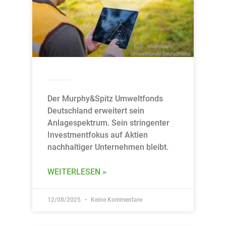
Murphy&Spitz Umweltfonds Deutschland kehrt zu seinen Wurzeln zurück
Der Murphy&Spitz Umweltfonds
Deutschland erweitert sein
Anlagespektrum. Sein stringenter
Investmentfokus auf Aktien
nachhaltiger Unternehmen bleibt.
WEITERLESEN »
12/08/2025
Keine Kommentare