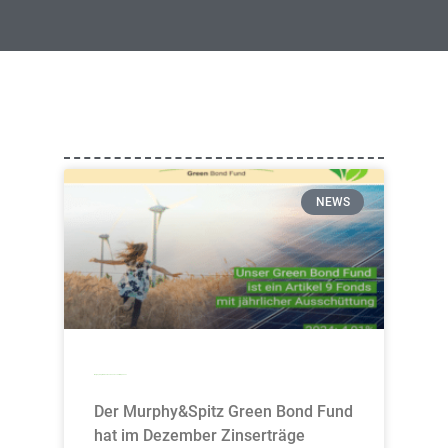
NEWS
Murphy&Spitz Green Bond Fund schüttet 4,23% aus
Der Murphy&Spitz Green Bond Fund
hat im Dezember Zinserträge