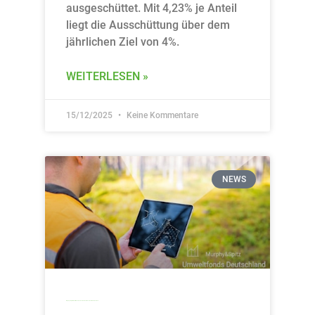
ausgeschüttet. Mit 4,23% je Anteil
liegt die Ausschüttung über dem
jährlichen Ziel von 4%.
WEITERLESEN »
15/12/2025
Keine Kommentare
NEWS
Murphy&Spitz Umweltfonds Deutschland kehrt zu seinen Wurzeln zurück