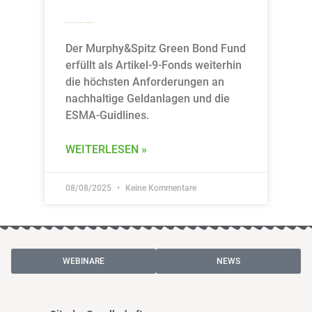
Murphy&Spitz Green Bond Fund: Artikel-9-Fonds erfüllt ESMA-Leitlinien
Der Murphy&Spitz Green Bond Fund
erfüllt als Artikel-9-Fonds weiterhin
die höchsten Anforderungen an
nachhaltige Geldanlagen und die
ESMA-Guidlines.
WEITERLESEN »
08/08/2025
Keine Kommentare
WEBINARE
NEWS