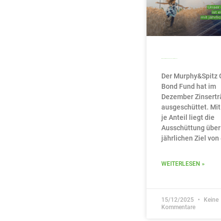
Murphy&Spitz Green Bond Fund schüttet 4,23% aus
Der Murphy&Spitz 
Bond Fund hat im
Dezember Zinsertr
ausgeschüttet. Mit
je Anteil liegt die
Ausschüttung übe
jährlichen Ziel von
WEITERLESEN »
15/12/2025
Keine
Kommentare