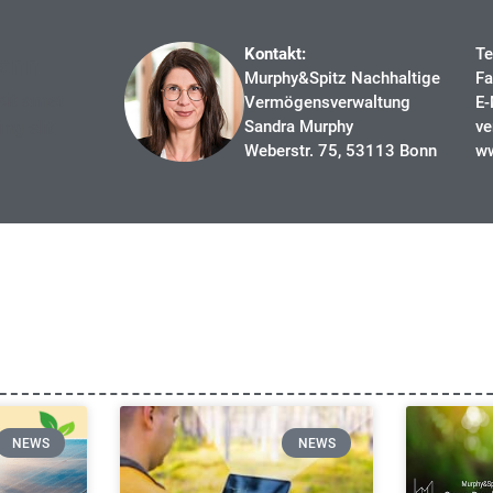
Kontakt:
Te
ann
Murphy&Spitz Nachhaltige
Fa
sit amet
Vermögensverwaltung
E-
ng elit
Sandra Murphy
v
Weberstr. 75, 53113 Bonn
ww
NEWS
NEWS