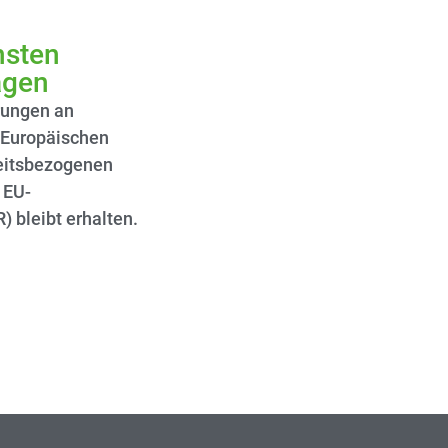
hsten
gen​
rungen an
r Europäischen
keitsbezogenen
 EU-
 bleibt erhalten.