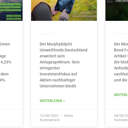
Murphy&Spitz Umweltfonds Deutschland kehrt zu seinen Wurzeln zurück
Murphy&Spitz Green Bond Fund: Artikel-9-Fonds erfüllt ESMA-Leitlinien
Green
Der Murphy&Spitz
Der Mu
Umweltfonds Deutschland
Bond Fu
äge
erweitert sein
Artikel
 4,23%
Anlagespektrum. Sein
die höc
stringenter
Anford
r dem
Investmentfokus auf
nachhal
 4%.
Aktien nachhaltiger
und die
Unternehmen bleibt.
WEITERL
WEITERLESEN »
12/08/2025
Keine
08/08/2
Kommentare
Komment