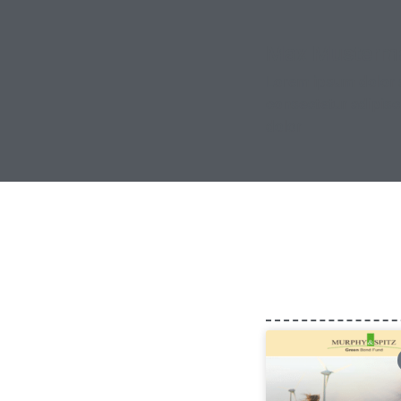
Max Musterm
Lorem ipsum dolor 
consectetur adipisci
dolor