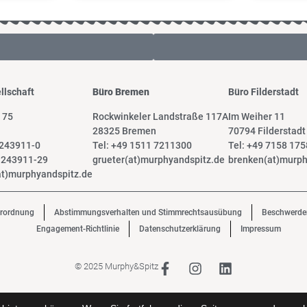
llschaft
Büro Bremen
Büro Filderstadt
 75
Rockwinkeler Landstraße 117A
Im Weiher 11
28325 Bremen
70794 Filderstadt
 243911-0
Tel: +49 1511 7211300
Tel: +49 7158 17
8 243911-29
grueter(at)murphyandspitz.de
brenken(at)murph
t)murphyandspitz.de
erordnung
Abstimmungsverhalten und Stimmrechtsausübung
Beschwerd
Engagement-Richtlinie
Datenschutzerklärung
Impressum
© 2025 Murphy&Spitz