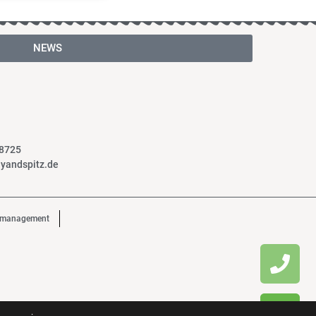
NEWS
58725
yandspitz.de
emanagement