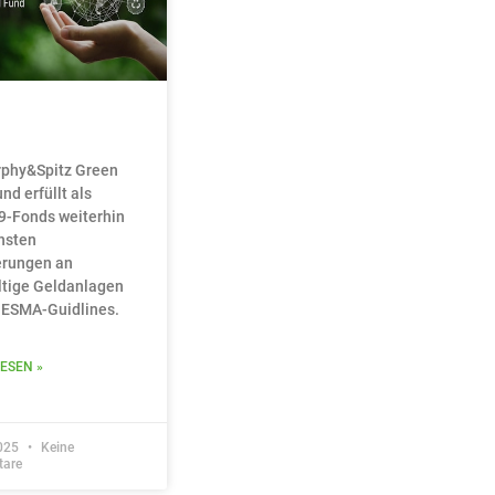
rphy&Spitz Green
nd erfüllt als
-9-Fonds weiterhin
hsten
erungen an
tige Geldanlagen
 ESMA-Guidlines.
ESEN »
025
Keine
are